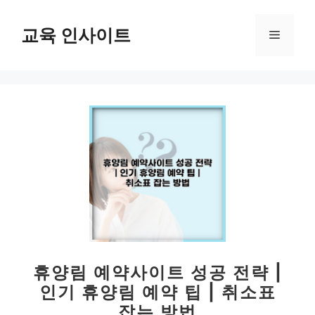
컨
텐
교육 인사이트
메
츠
로
뉴
건
너
뛰
기
휴양림 예약사이트 성공 전략 |
인기 휴양림 예약 팁 | 취소표
잡는 방법