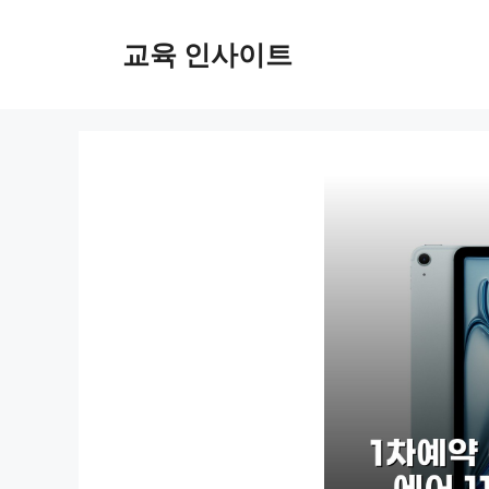
컨
텐
교육 인사이트
츠
로
건
너
뛰
기