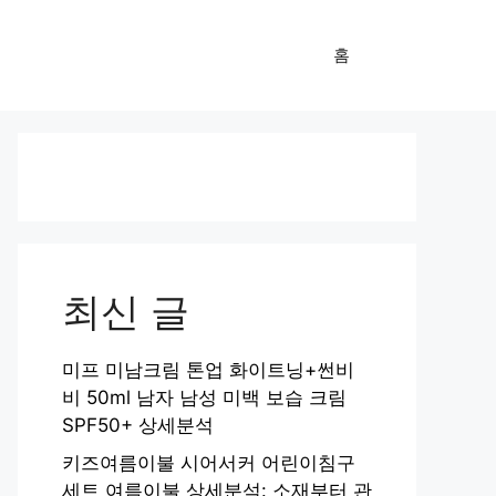
홈
최신 글
미프 미남크림 톤업 화이트닝+썬비
비 50ml 남자 남성 미백 보습 크림
SPF50+ 상세분석
키즈여름이불 시어서커 어린이침구
세트 여름이불 상세분석: 소재부터 관