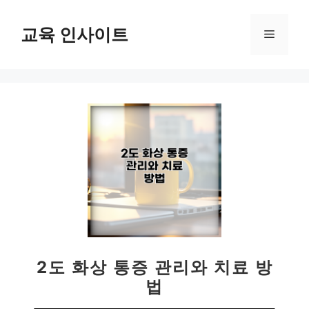
컨
텐
교육 인사이트
메
츠
로
뉴
건
너
뛰
기
2도 화상 통증 관리와 치료 방
법