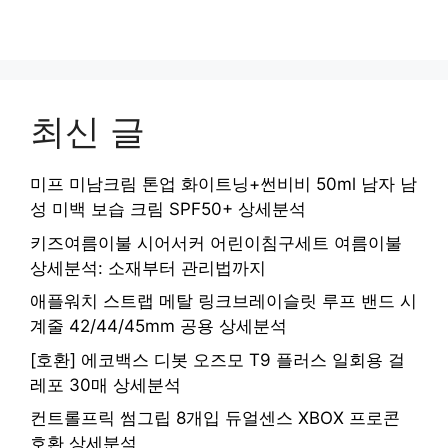
최신 글
미프 미남크림 톤업 화이트닝+썬비비 50ml 남자 남
성 미백 보습 크림 SPF50+ 상세분석
키즈여름이불 시어서커 어린이침구세트 여름이불
상세분석: 소재부터 관리법까지
애플워치 스트랩 메탈 링크브레이슬릿 루프 밴드 시
계줄 42/44/45mm 공용 상세분석
[호환] 에코백스 디봇 오즈모 T9 플러스 일회용 걸
레포 30매 상세분석
컨트롤프릭 썸그립 8개입 듀얼센스 XBOX 프로콘
호환 상세분석