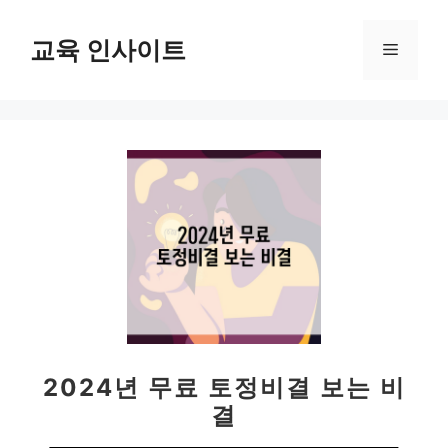
컨
텐
교육 인사이트
메
츠
로
뉴
건
너
뛰
기
2024년 무료 토정비결 보는 비
결