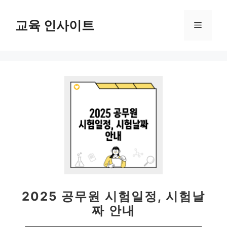
컨
텐
교육 인사이트
메
츠
로
뉴
건
너
뛰
기
2025 공무원 시험일정, 시험날
짜 안내