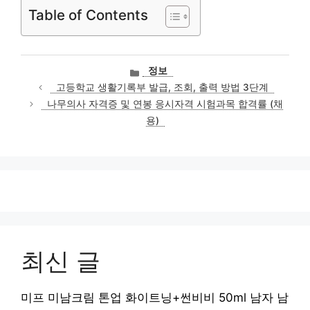
Table of Contents
카
정보
테
고등학교 생활기록부 발급, 조회, 출력 방법 3단계
고
나무의사 자격증 및 연봉 응시자격 시험과목 합격률 (채
리
용)
최신 글
미프 미남크림 톤업 화이트닝+썬비비 50ml 남자 남