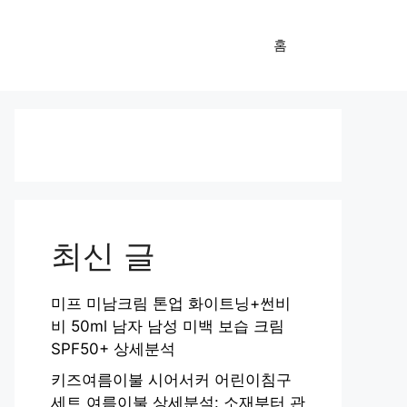
홈
최신 글
미프 미남크림 톤업 화이트닝+썬비
비 50ml 남자 남성 미백 보습 크림
SPF50+ 상세분석
키즈여름이불 시어서커 어린이침구
세트 여름이불 상세분석: 소재부터 관