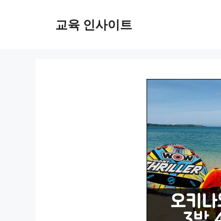
컨
텐
교육 인사이트
츠
로
건
너
뛰
기