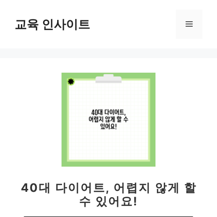
컨
텐
교육 인사이트
메
츠
로
뉴
건
너
뛰
기
40대 다이어트, 어렵지 않게 할
수 있어요!