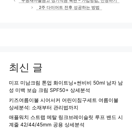
무등새마을금고 정기적금 특판 – 가입방법, 신청하기
고
2주 다이어트 전후 성공하는 방법
리
최신 글
미프 미남크림 톤업 화이트닝+썬비비 50ml 남자 남
성 미백 보습 크림 SPF50+ 상세분석
키즈여름이불 시어서커 어린이침구세트 여름이불
상세분석: 소재부터 관리법까지
애플워치 스트랩 메탈 링크브레이슬릿 루프 밴드 시
계줄 42/44/45mm 공용 상세분석