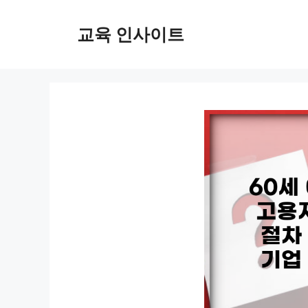
컨
텐
교육 인사이트
츠
로
건
너
뛰
기