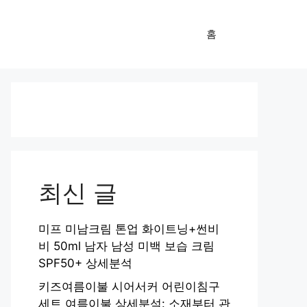
홈
최신 글
미프 미남크림 톤업 화이트닝+썬비
비 50ml 남자 남성 미백 보습 크림
SPF50+ 상세분석
키즈여름이불 시어서커 어린이침구
세트 여름이불 상세분석: 소재부터 관