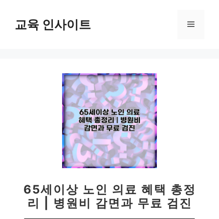
컨
텐
교육 인사이트
메
츠
로
뉴
건
너
뛰
기
65세이상 노인 의료 혜택 총정
리 | 병원비 감면과 무료 검진