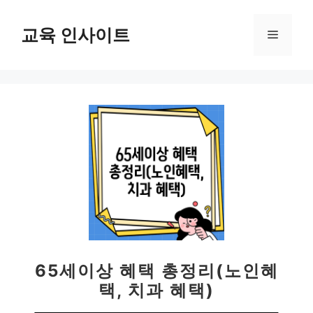
컨
텐
교육 인사이트
메
츠
로
뉴
건
너
뛰
기
65세이상 혜택 총정리(노인혜
택, 치과 혜택)