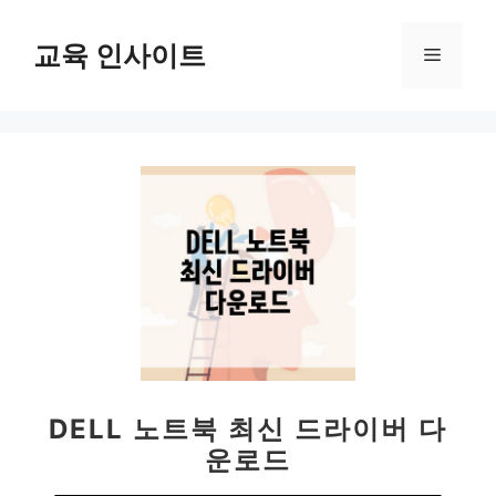
컨
텐
교육 인사이트
메
츠
로
뉴
건
너
뛰
기
DELL 노트북 최신 드라이버 다
운로드