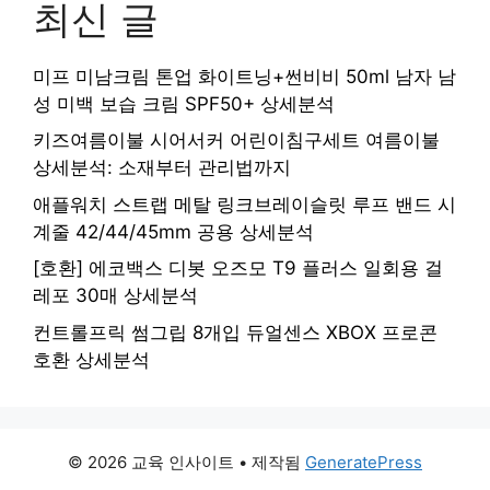
최신 글
미프 미남크림 톤업 화이트닝+썬비비 50ml 남자 남
성 미백 보습 크림 SPF50+ 상세분석
키즈여름이불 시어서커 어린이침구세트 여름이불
상세분석: 소재부터 관리법까지
애플워치 스트랩 메탈 링크브레이슬릿 루프 밴드 시
계줄 42/44/45mm 공용 상세분석
[호환] 에코백스 디봇 오즈모 T9 플러스 일회용 걸
레포 30매 상세분석
컨트롤프릭 썸그립 8개입 듀얼센스 XBOX 프로콘
호환 상세분석
© 2026 교육 인사이트
• 제작됨
GeneratePress