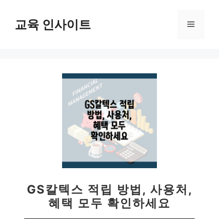
컨
텐
교육 인사이트
메
츠
로
뉴
건
너
뛰
기
GS칼텍스 적립 방법, 사용처,
혜택 모두 확인하세요