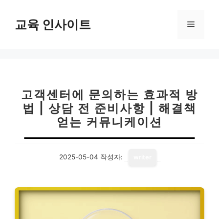
컨
텐
교육 인사이트
메
츠
로
뉴
건
너
뛰
기
고객센터에 문의하는 효과적 방
법 | 상담 전 준비사항 | 해결책
얻는 커뮤니케이션
2025-05-04
작성자:
writer