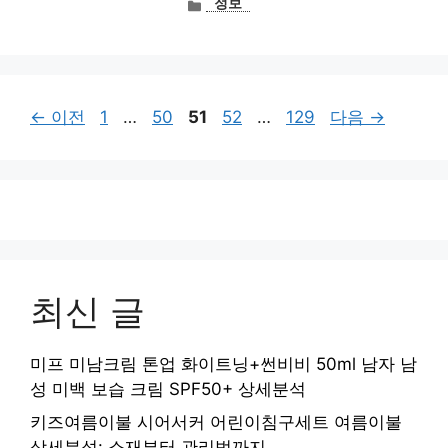
정보
테
고
리
페
페
페
페
페
←
이전
1
…
50
51
52
…
129
다음
→
이
이
이
이
이
지
지
지
지
지
최신 글
미프 미남크림 톤업 화이트닝+썬비비 50ml 남자 남
성 미백 보습 크림 SPF50+ 상세분석
키즈여름이불 시어서커 어린이침구세트 여름이불
상세분석: 소재부터 관리법까지