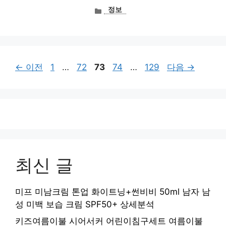
카
정보
테
고
리
페
페
페
페
페
←
이전
1
…
72
73
74
…
129
다음
→
이
이
이
이
이
지
지
지
지
지
최신 글
미프 미남크림 톤업 화이트닝+썬비비 50ml 남자 남
성 미백 보습 크림 SPF50+ 상세분석
키즈여름이불 시어서커 어린이침구세트 여름이불