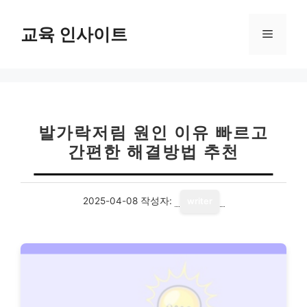
컨
텐
교육 인사이트
메
츠
로
뉴
건
너
뛰
기
발가락저림 원인 이유 빠르고
간편한 해결방법 추천
2025-04-08
작성자:
writer