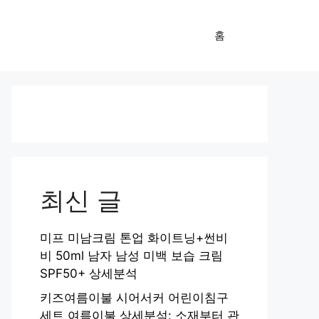
홈
최신 글
미프 미남크림 톤업 화이트닝+썬비
비 50ml 남자 남성 미백 보습 크림
SPF50+ 상세분석
키즈여름이불 시어서커 어린이침구
세트 여름이불 상세분석: 소재부터 관