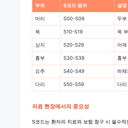
부위
S코드 범위
설명
머리
S00-S09
두부
목
S10-S19
목 
상지
S20-S29
어깨
흉부
S30-S39
흉부
요추
S40-S49
하체
다리
S50-S59
다리
의료 현장에서의 중요성
S코드는 환자의 치료와 보험 청구 시 필수적