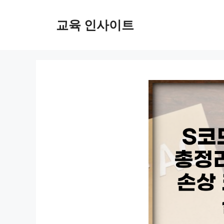
컨
텐
교육 인사이트
츠
로
건
너
뛰
기