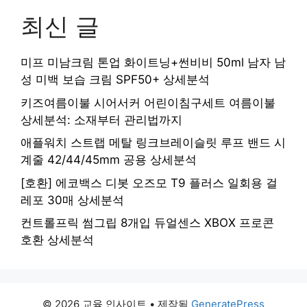
최신 글
미프 미남크림 톤업 화이트닝+썬비비 50ml 남자 남
성 미백 보습 크림 SPF50+ 상세분석
키즈여름이불 시어서커 어린이침구세트 여름이불
상세분석: 소재부터 관리법까지
애플워치 스트랩 메탈 링크브레이슬릿 루프 밴드 시
계줄 42/44/45mm 공용 상세분석
[호환] 에코백스 디봇 오즈모 T9 플러스 일회용 걸
레포 30매 상세분석
컨트롤프릭 썸그립 8개입 듀얼센스 XBOX 프로콘
호환 상세분석
© 2026 교육 인사이트
• 제작됨
GeneratePress