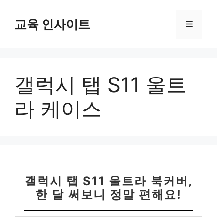
컨
텐
교육 인사이트
메
츠
로
뉴
건
너
갤럭시 탭 S11 울트
뛰
기
라 케이스
갤럭시 탭 S11 울트라 북커버,
한 달 써보니 정말 편해요!