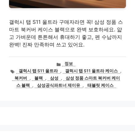
갤럭시 탭 S11 울트라 구매자라면 꼭! 삼성 정품 스
마트 북커버 케이스 블랙으로 완벽 보호하세요. 얇
고 가벼운데 튼튼해서 휴대하기 좋고, 펜 수납까지
완벽! 진짜 만족하며 쓰고 있어요.
카
정보
테
태
갤럭시 탭 S11 울트라
,
갤럭시 탭 S11 울트라 케이스
,
고
그
북커버
,
블랙
,
삼성
,
삼성 정품 스마트 북커버 케이
리
스 블랙
,
삼성공식파트너 제이유
,
태블릿 케이스