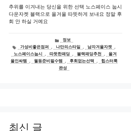
추위를 이겨내는 당신을 위한 선택 노스페이스 눕시
다운자켓 블랙으로 올겨울 따뜻하게 보내요 정말 후
회 안 하실 거예요
카
정보
테
태
가성비좋은점퍼
,
나만의스타일
,
남자겨울자켓
,
고
그
노스페이스눕시
,
따뜻한패딩
,
블랙패딩추천
,
올겨
리
울인싸템
,
월동준비필수템
,
후회없는선택
,
힙스터룩
완성
최신 글