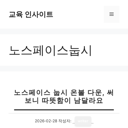
컨
텐
교육 인사이트
메
츠
로
뉴
건
너
노스페이스눕시
뛰
기
노스페이스 눕시 온볼 다운, 써
보니 따뜻함이 남달라요
2026-02-28
작성자:
writer