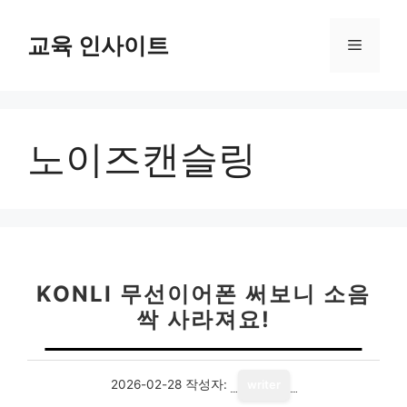
컨
텐
교육 인사이트
메
츠
로
뉴
건
너
노이즈캔슬링
뛰
기
KONLI 무선이어폰 써보니 소음
싹 사라져요!
2026-02-28
작성자:
writer