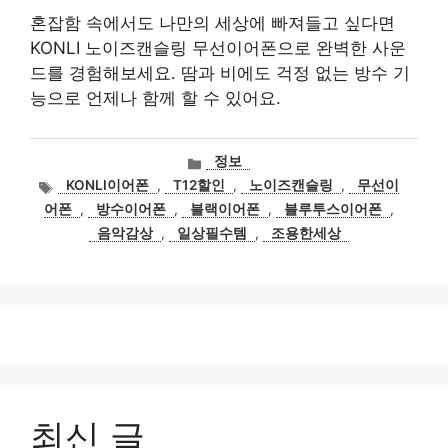
혼잡함 속에서도 나만의 세상에 빠져들고 싶다면
KONLI 노이즈캔슬링 무선이어폰으로 완벽한 사운
드를 경험해보세요. 땀과 비에도 걱정 없는 방수 기
능으로 언제나 함께 할 수 있어요.
카
정보
테
태
KONLI이어폰
,
T12할인
,
노이즈캔슬링
,
무선이
고
그
어폰
,
방수이어폰
,
블랙이어폰
,
블루투스이어폰
,
리
음악감상
,
일상필수템
,
조용한세상
최신 글