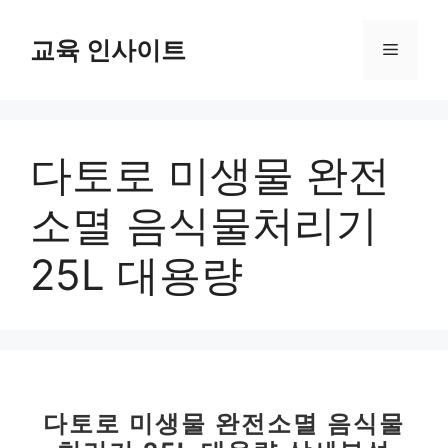
컨
텐
교육 인사이트
메
츠
로
뉴
건
너
다토로 미생물 완전
뛰
기
소멸 음식물처리기
25L 대용량
다토로 미생물 완전소멸 음식물