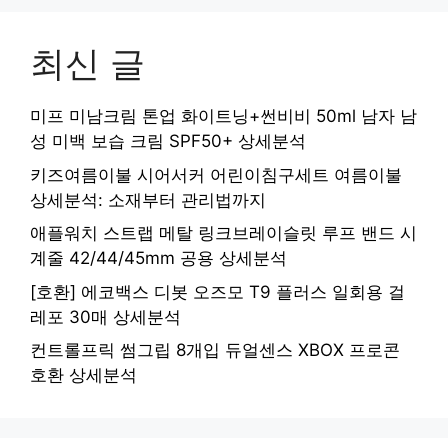
최신 글
미프 미남크림 톤업 화이트닝+썬비비 50ml 남자 남
성 미백 보습 크림 SPF50+ 상세분석
키즈여름이불 시어서커 어린이침구세트 여름이불
상세분석: 소재부터 관리법까지
애플워치 스트랩 메탈 링크브레이슬릿 루프 밴드 시
계줄 42/44/45mm 공용 상세분석
[호환] 에코백스 디봇 오즈모 T9 플러스 일회용 걸
레포 30매 상세분석
컨트롤프릭 썸그립 8개입 듀얼센스 XBOX 프로콘
호환 상세분석