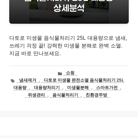
다토로 미생물 음식물처리기 25L 대용량으로 냄새,
쓰레기 걱정 끝! 강력한 미생물 분해로 완벽 소멸.
지금 바로 만나보세요.
카
쇼핑
테
태
냄새제거
,
다토로 미생물 완전소멸 음식물처리기 25L
고
그
대용량
,
대용량처리기
,
미생물분해
,
스마트가전
,
리
위생관리
,
음식물처리기
,
친환경주방