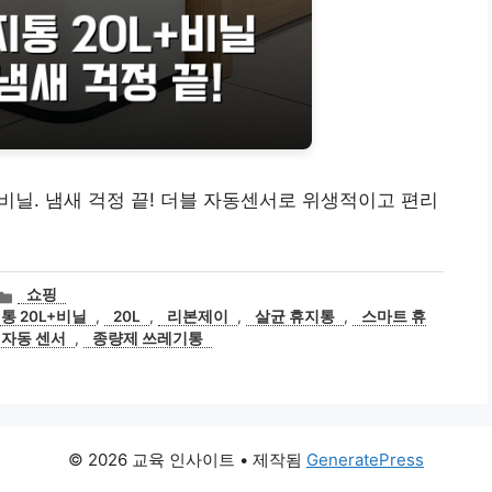
+비닐. 냄새 걱정 끝! 더블 자동센서로 위생적이고 편리
카
쇼핑
테
통 20L+비닐
,
20L
,
리본제이
,
살균 휴지통
,
스마트 휴
고
자동 센서
,
종량제 쓰레기통
리
© 2026 교육 인사이트
• 제작됨
GeneratePress