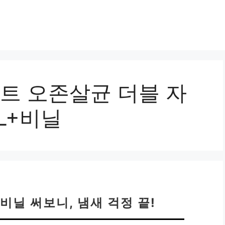
마트 오존살균 더블 자
L+비닐
비닐 써보니, 냄새 걱정 끝!