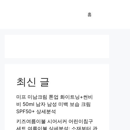
홈
최신 글
미프 미남크림 톤업 화이트닝+썬비
비 50ml 남자 남성 미백 보습 크림
SPF50+ 상세분석
키즈여름이불 시어서커 어린이침구
세트 여름이불 상세분석: 소재부터 관