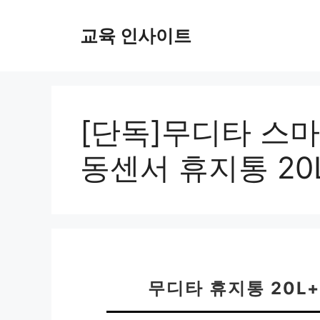
컨
텐
교육 인사이트
츠
로
건
너
뛰
[단독]무디타 스
기
동센서 휴지통 20
무디타 휴지통 20L+