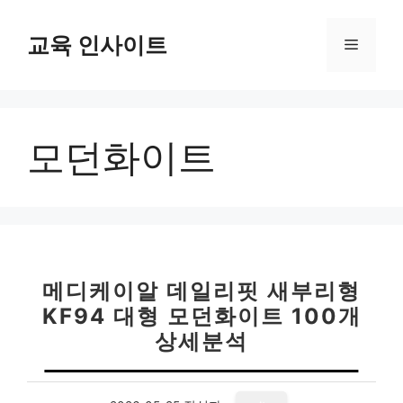
컨
텐
교육 인사이트
메
츠
로
뉴
건
너
모던화이트
뛰
기
메디케이알 데일리핏 새부리형
KF94 대형 모던화이트 100개
상세분석