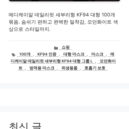
메디케이알 데일리핏 새부리형 KF94 대형 100개
묶음. 숨쉬기 편하고 완벽한 밀착감, 모던화이트 색
상으로 스타일까지.
카
쇼핑
테
태
100개
,
KF94 인증
,
대형 마스크
,
마스크
,
메
고
그
디케이알 데일리핏 새부리형 KF94 대형 그룹 L
,
모던화이
리
트
,
방역용 마스크
,
위생용품
,
호흡기 보호
최신 글