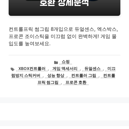
컨트롤프릭 썸그립 8개입으로 듀얼센스, 엑스박스,
프로콘 조이스틱을 미끄럼 없이 완벽하게! 게임 몰
입도를 높여보세요.
카
쇼핑
테
태
XBOX컨트롤러
,
게임 액세서리
,
듀얼센스
,
미끄
고
그
럼방지 스틱커버
,
성능 향상
,
컨트롤러 그립
,
컨트롤
리
프릭 썸그립
,
프로콘 호환