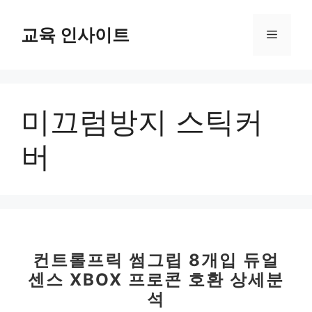
컨
텐
교육 인사이트
메
츠
로
뉴
건
너
미끄럼방지 스틱커
뛰
기
버
컨트롤프릭 썸그립 8개입 듀얼
센스 XBOX 프로콘 호환 상세분
석