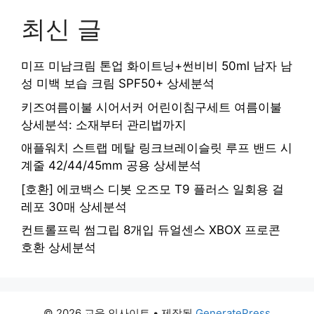
최신 글
미프 미남크림 톤업 화이트닝+썬비비 50ml 남자 남
성 미백 보습 크림 SPF50+ 상세분석
키즈여름이불 시어서커 어린이침구세트 여름이불
상세분석: 소재부터 관리법까지
애플워치 스트랩 메탈 링크브레이슬릿 루프 밴드 시
계줄 42/44/45mm 공용 상세분석
[호환] 에코백스 디봇 오즈모 T9 플러스 일회용 걸
레포 30매 상세분석
컨트롤프릭 썸그립 8개입 듀얼센스 XBOX 프로콘
호환 상세분석
© 2026 교육 인사이트
• 제작됨
GeneratePress