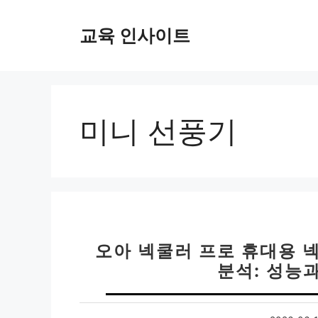
컨
텐
교육 인사이트
츠
로
건
너
뛰
미니 선풍기
기
오아 넥쿨러 프로 휴대용 
분석: 성능