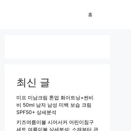
홈
최신 글
미프 미남크림 톤업 화이트닝+썬비
비 50ml 남자 남성 미백 보습 크림
SPF50+ 상세분석
키즈여름이불 시어서커 어린이침구
세트 여름이불 상세분석: 소재부터 관