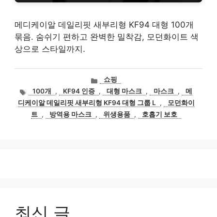
메디케이알 데일리핏 새부리형 KF94 대형 100개
묶음. 숨쉬기 편하고 완벽한 밀착감, 모던화이트 색
상으로 스타일까지.
카
쇼핑
테
태
100개
,
KF94 인증
,
대형 마스크
,
마스크
,
메
고
그
디케이알 데일리핏 새부리형 KF94 대형 그룹 L
,
모던화이
리
트
,
방역용 마스크
,
위생용품
,
호흡기 보호
최신 글