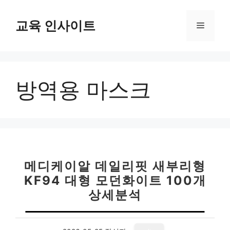
컨
텐
교육 인사이트
메
츠
로
뉴
건
너
방역용 마스크
뛰
기
메디케이알 데일리핏 새부리형
KF94 대형 모던화이트 100개
상세분석