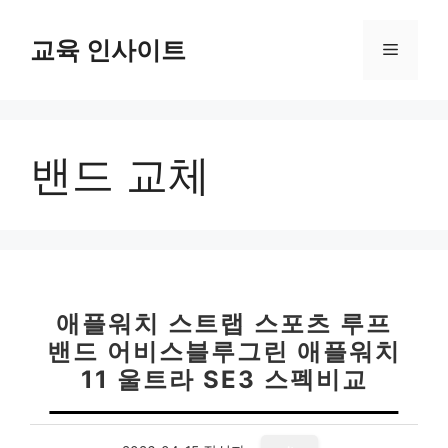
컨
텐
교육 인사이트
메
츠
로
뉴
건
너
밴드 교체
뛰
기
애플워치 스트랩 스포츠 루프
밴드 어비스블루그린 애플워치
11 울트라 SE3 스펙비교