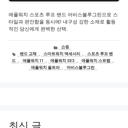
애플워치 스포츠 루프 밴드 어비스블루그린으로 스
타일과 편안함을 동시에! 내구성 강한 소재로 활동
적인 당신에게 완벽한 선택.
카
쇼핑
테
태
밴드 교체
,
스마트워치 액세서리
,
스포츠 루프 밴
고
그
드
,
애플워치 11
,
애플워치 SE3
,
애플워치 스트랩
,
리
애플워치 울트라
,
어비스블루그린
최신 글