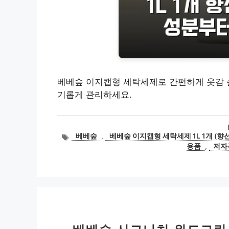
베베숲 이지캡형 세탁세제로 간편하게 옷감 손
기롭게 관리하세요.
태
베베숲
,
베베숲 이지캡형 세탁세제 1L 1개 (향
그
용품
,
저자