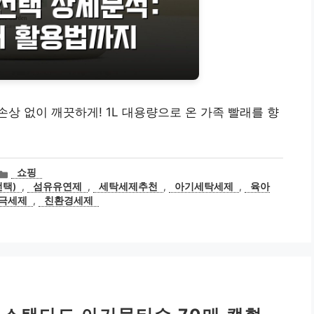
상 없이 깨끗하게! 1L 대용량으로 온 가족 빨래를 향
카
쇼핑
테
선택)
,
섬유유연제
,
세탁세제추천
,
아기세탁세제
,
육아
고
극세제
,
친환경세제
리