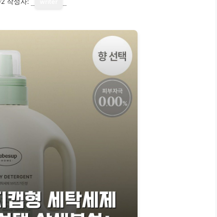
02
작성자:
writer