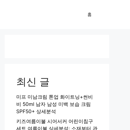
홈
최신 글
미프 미남크림 톤업 화이트닝+썬비
비 50ml 남자 남성 미백 보습 크림
SPF50+ 상세분석
키즈여름이불 시어서커 어린이침구
세트 여름이불 상세분석: 소재부터 관