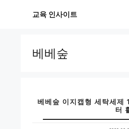
컨
텐
교육 인사이트
츠
로
건
너
뛰
베베숲
기
베베숲 이지캡형 세탁세제 1
터 