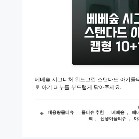
베베숲 시그니처 위드그린 스탠다드 아기물티슈 
로 아기 피부를 부드럽게 닦아주세요.
태
대용량물티슈
,
물티슈 추천
,
베베숲
,
베베
그
팩
,
신생아물티슈
,
아