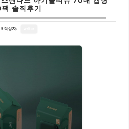
 스탠다드 아기물티슈 70매 캡형
10팩 솔직후기
29
작성자:
writer