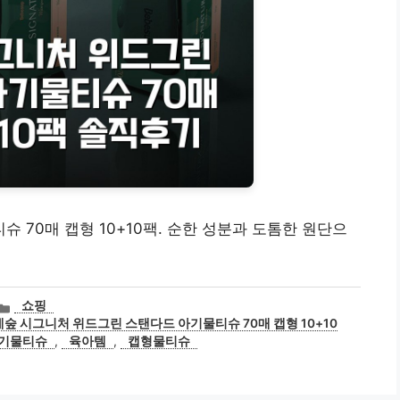
70매 캡형 10+10팩. 순한 성분과 도톰한 원단으
카
쇼핑
테
숲 시그니처 위드그린 스탠다드 아기물티슈 70매 캡형 10+10
고
기물티슈
,
육아템
,
캡형물티슈
리