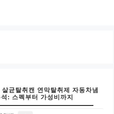
라딘 살균탈취캔 연막탈취제 자동차냄
분석: 스펙부터 가성비까지