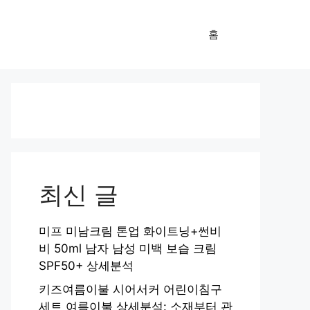
홈
최신 글
미프 미남크림 톤업 화이트닝+썬비
비 50ml 남자 남성 미백 보습 크림
SPF50+ 상세분석
키즈여름이불 시어서커 어린이침구
세트 여름이불 상세분석: 소재부터 관