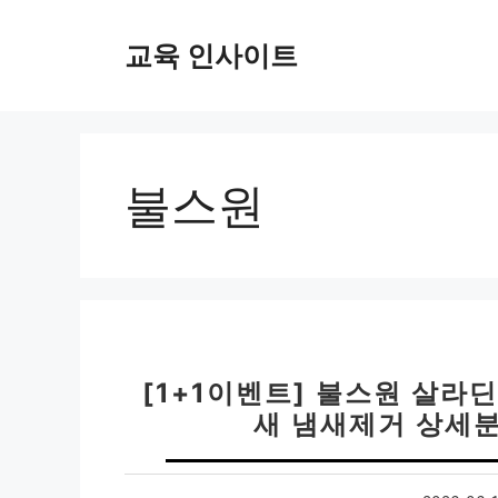
컨
텐
교육 인사이트
츠
로
건
너
뛰
불스원
기
[1+1이벤트] 불스원 살
새 냄새제거 상세