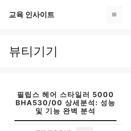
컨
텐
교육 인사이트
메
츠
로
뉴
건
너
뷰티기기
뛰
기
필립스 헤어 스타일러 5000
BHA530/00 상세분석: 성능
및 기능 완벽 분석