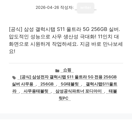
2026-04-26
작성자:
writer
[공식] 삼성 갤럭시탭 S11 울트라 5G 256GB 실버.
압도적인 성능으로 사무 생산성 극대화! 11인치 대
화면으로 시원하게 작업하세요. 지금 바로 만나보세
요!
카
쇼핑
테
태
[공식] 삼성전자 갤럭시탭 S11 울트라 5G 전용 256GB
고
그
실버 사무용
,
256GB
,
5G태블릿
,
갤럭시탭S11울트
리
라
,
사무용태블릿
,
삼성공식파트너 포디아이
,
태블
릿PC