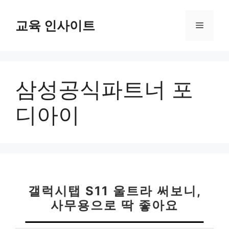
컨
텐
교육 인사이트
메
츠
로
뉴
건
너
삼성공식파트너 포
뛰
기
디아이
갤럭시탭 S11 울트라 써보니,
사무용으로 딱 좋아요