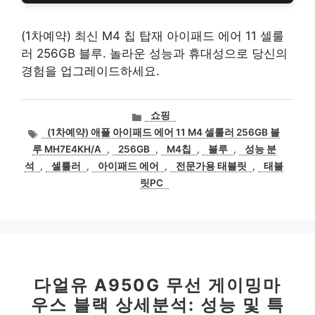
(1차예약) 최신 M4 칩 탑재 아이패드 에어 11 셀룰
러 256GB 블루. 놀라운 성능과 휴대성으로 당신의
경험을 업그레이드하세요.
카
쇼핑
테
태
(1차예약) 애플 아이패드 에어 11 M4 셀룰러 256GB 블
고
그
루 MH7E4KH/A
,
256GB
,
M4칩
,
블루
,
성능 분
리
석
,
셀룰러
,
아이패드 에어
,
전문가용 태블릿
,
태블
릿PC
다얼유 A950G 무선 게이밍마
우스 블랙 상세분석: 성능 및 특