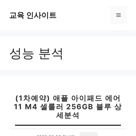
컨
텐
교육 인사이트
메
츠
로
뉴
건
너
성능 분석
뛰
기
(1차예약) 애플 아이패드 에어
11 M4 셀룰러 256GB 블루 상
세분석