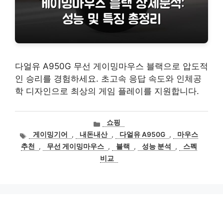
다얼유 A950G 무선 게이밍마우스 블랙으로 압도적
인 승리를 경험하세요. 초고속 응답 속도와 인체공
학 디자인으로 최상의 게임 플레이를 지원합니다.
카
쇼핑
테
태
게이밍기어
,
내돈내산
,
다얼유 A950G
,
마우스
고
그
추천
,
무선 게이밍마우스
,
블랙
,
성능 분석
,
스펙
리
비교