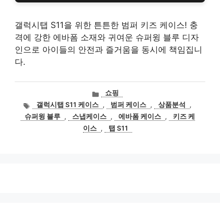
갤럭시탭 S11을 위한 튼튼한 범퍼 키즈 케이스! 충
격에 강한 에바폼 소재와 귀여운 슈퍼윙 블루 디자
인으로 아이들의 안전과 즐거움을 동시에 책임집니
다.
카
쇼핑
테
태
갤럭시탭 S11 케이스
,
범퍼 케이스
,
상품분석
,
고
그
슈퍼윙 블루
,
스냅케이스
,
에바폼 케이스
,
키즈 케
리
이스
,
탭 S11