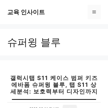
컨
텐
교육 인사이트
메
츠
로
뉴
건
너
슈퍼윙 블루
뛰
기
갤럭시탭 S11 케이스 범퍼 키즈
에바폼 슈퍼윙 블루, 탭 S11 상
세분석: 보호력부터 디자인까지