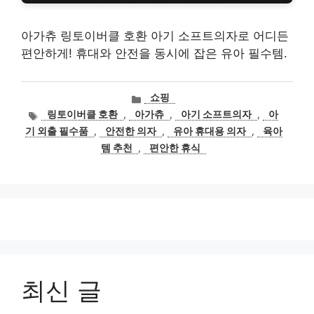
아가츄 링토이버클 호환 아기 소프트의자로 어디든
편안하게! 휴대와 안전을 동시에 잡은 유아 필수템.
카
쇼핑
테
태
링토이버클 호환
,
아가츄
,
아기 소프트의자
,
아
고
그
기 외출 필수품
,
안전한 의자
,
유아 휴대용 의자
,
육아
리
템 추천
,
편안한 휴식
최신 글