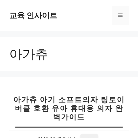
컨
텐
교육 인사이트
메
츠
로
뉴
건
너
아가츄
뛰
기
아가츄 아기 소프트의자 링토이
버클 호환 유아 휴대용 의자 완
벽가이드