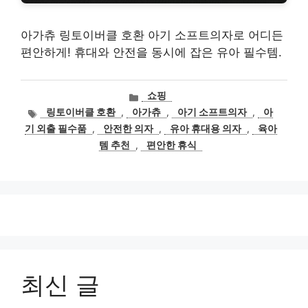
아가츄 링토이버클 호환 아기 소프트의자로 어디든
편안하게! 휴대와 안전을 동시에 잡은 유아 필수템.
카
쇼핑
테
태
링토이버클 호환
,
아가츄
,
아기 소프트의자
,
아
고
그
기 외출 필수품
,
안전한 의자
,
유아 휴대용 의자
,
육아
리
템 추천
,
편안한 휴식
최신 글