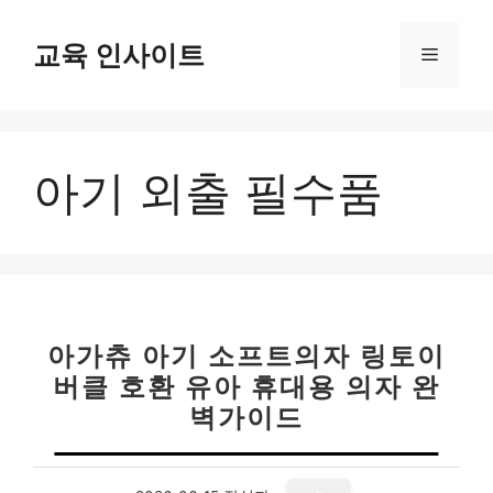
컨
텐
교육 인사이트
메
츠
로
뉴
건
너
아기 외출 필수품
뛰
기
아가츄 아기 소프트의자 링토이
버클 호환 유아 휴대용 의자 완
벽가이드