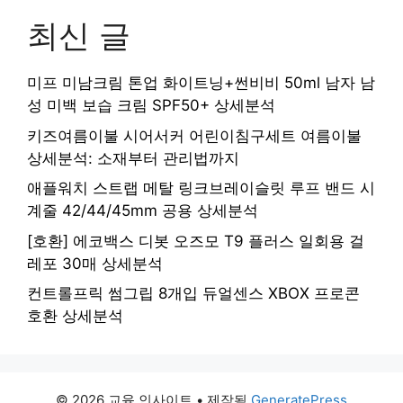
최신 글
미프 미남크림 톤업 화이트닝+썬비비 50ml 남자 남
성 미백 보습 크림 SPF50+ 상세분석
키즈여름이불 시어서커 어린이침구세트 여름이불
상세분석: 소재부터 관리법까지
애플워치 스트랩 메탈 링크브레이슬릿 루프 밴드 시
계줄 42/44/45mm 공용 상세분석
[호환] 에코백스 디봇 오즈모 T9 플러스 일회용 걸
레포 30매 상세분석
컨트롤프릭 썸그립 8개입 듀얼센스 XBOX 프로콘
호환 상세분석
© 2026 교육 인사이트
• 제작됨
GeneratePress