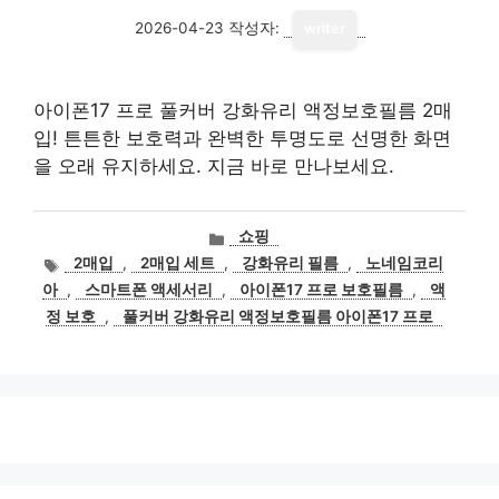
2026-04-23
작성자:
writer
아이폰17 프로 풀커버 강화유리 액정보호필름 2매
입! 튼튼한 보호력과 완벽한 투명도로 선명한 화면
을 오래 유지하세요. 지금 바로 만나보세요.
카
쇼핑
테
태
2매입
,
2매입 세트
,
강화유리 필름
,
노네임코리
고
그
아
,
스마트폰 액세서리
,
아이폰17 프로 보호필름
,
액
리
정 보호
,
풀커버 강화유리 액정보호필름 아이폰17 프로