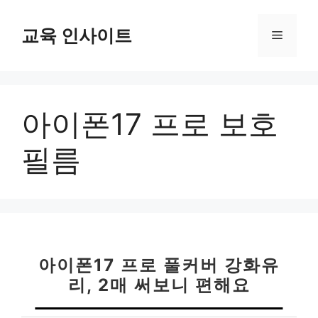
컨
텐
교육 인사이트
메
츠
로
뉴
건
너
아이폰17 프로 보호
뛰
기
필름
아이폰17 프로 풀커버 강화유
리, 2매 써보니 편해요