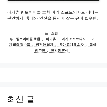
아가츄 링토이버클 호환 아기 소프트의자로 어디든
편안하게! 휴대와 안전을 동시에 잡은 유아 필수템.
카
쇼핑
테
태
링토이버클 호환
,
아가츄
,
아기 소프트의자
,
아
고
그
기 외출 필수품
,
안전한 의자
,
유아 휴대용 의자
,
육아
리
템 추천
,
편안한 휴식
최신 글