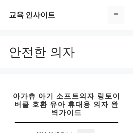
컨
텐
교육 인사이트
메
츠
로
뉴
건
너
안전한 의자
뛰
기
아가츄 아기 소프트의자 링토이
버클 호환 유아 휴대용 의자 완
벽가이드