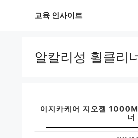
컨
텐
교육 인사이트
츠
로
건
너
뛰
알칼리성 휠클리
기
이지카케어 지오젤 1000
너