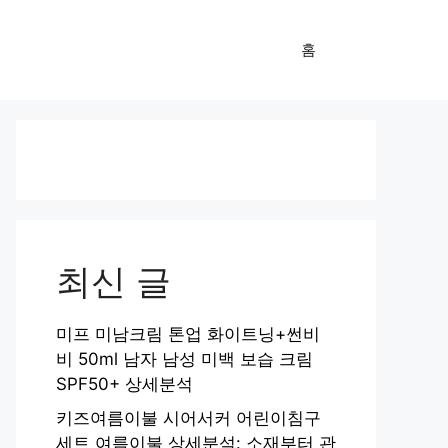
홈
최신 글
미프 미남크림 톤업 화이트닝+썬비
비 50ml 남자 남성 미백 보습 크림
SPF50+ 상세분석
키즈여름이불 시어서커 어린이침구
세트 여름이불 상세분석: 소재부터 관