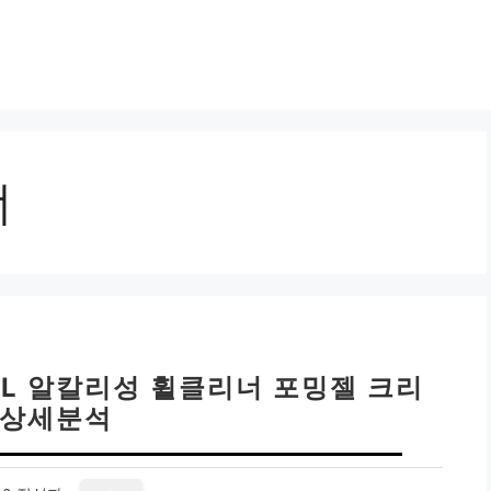
너
ML 알칼리성 휠클리너 포밍젤 크리
 상세분석