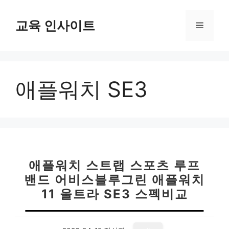
컨
텐
교육 인사이트
메
츠
로
뉴
건
너
애플워치 SE3
뛰
기
애플워치 스트랩 스포츠 루프
밴드 어비스블루그린 애플워치
11 울트라 SE3 스펙비교