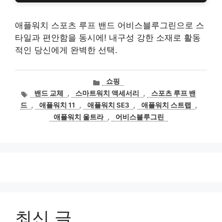
애플워치 스포츠 루프 밴드 어비스블루그린으로 스
타일과 편안함을 동시에! 내구성 강한 소재로 활동
적인 당신에게 완벽한 선택.
카
쇼핑
테
태
밴드 교체
,
스마트워치 액세서리
,
스포츠 루프 밴
고
그
드
,
애플워치 11
,
애플워치 SE3
,
애플워치 스트랩
,
리
애플워치 울트라
,
어비스블루그린
최신 글