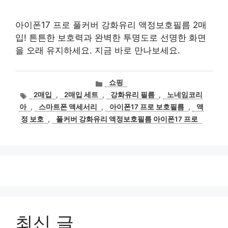
아이폰17 프로 풀커버 강화유리 액정보호필름 2매
입! 튼튼한 보호력과 완벽한 투명도로 선명한 화면
을 오래 유지하세요. 지금 바로 만나보세요.
카
쇼핑
테
태
2매입
,
2매입 세트
,
강화유리 필름
,
노네임코리
고
그
아
,
스마트폰 액세서리
,
아이폰17 프로 보호필름
,
액
리
정 보호
,
풀커버 강화유리 액정보호필름 아이폰17 프로
최신 글