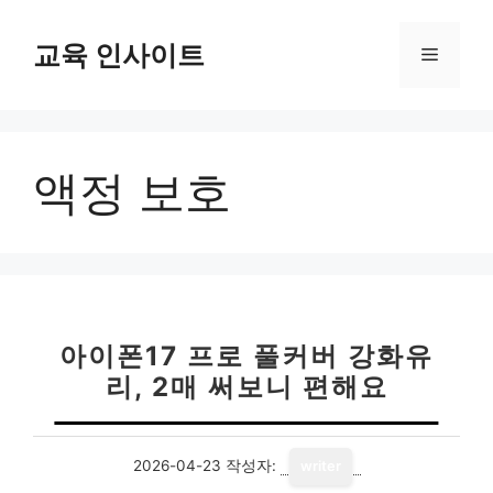
컨
텐
교육 인사이트
메
츠
로
뉴
건
너
액정 보호
뛰
기
아이폰17 프로 풀커버 강화유
리, 2매 써보니 편해요
2026-04-23
작성자:
writer