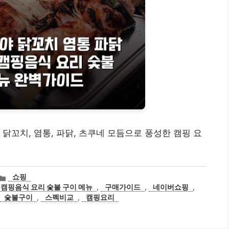
 닭꼬치, 염통, 파닭, 츠쿠네 모듬으로 풍성한 캠핑 요
카
쇼핑
테
 캠핑음식 요리 숯불 구이 메뉴
,
구매가이드
,
네이버쇼핑
,
고
숯불구이
,
스펙비교
,
캠핑요리
리