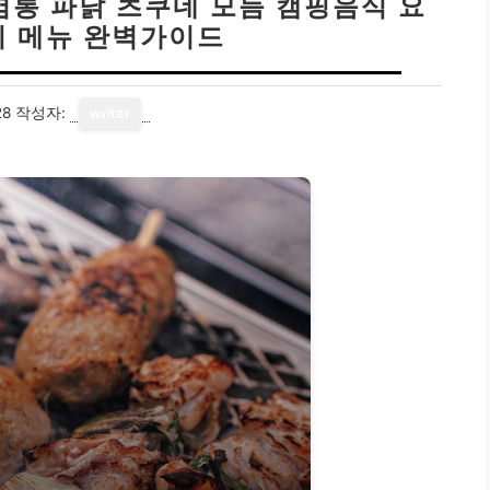
염통 파닭 츠쿠네 모듬 캠핑음식 요
이 메뉴 완벽가이드
28
작성자:
writer