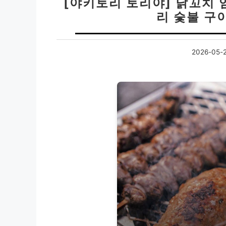
[야키토리 토리야] 닭꼬치 
리 숯불 구
2026-05-