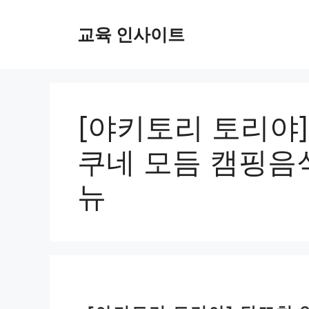
컨
텐
교육 인사이트
츠
로
건
너
뛰
[야키토리 토리야]
기
쿠네 모듬 캠핑음식
뉴