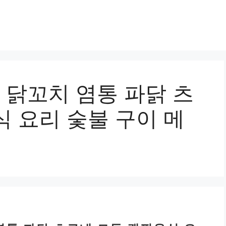
 닭꼬치 염통 파닭 츠
 요리 숯불 구이 메