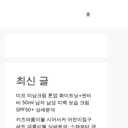
홈
최신 글
미프 미남크림 톤업 화이트닝+썬비
비 50ml 남자 남성 미백 보습 크림
SPF50+ 상세분석
키즈여름이불 시어서커 어린이침구
세트 여름이불 상세분석: 소재부터 관