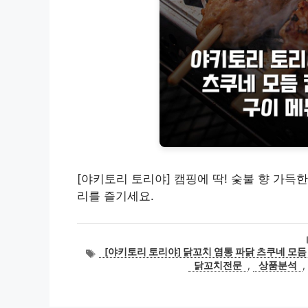
[야키토리 토리야] 캠핑에 딱! 숯불 향 가득한
리를 즐기세요.
태
[야키토리 토리야] 닭꼬치 염통 파닭 츠쿠네 모듬
그
닭꼬치전문
,
상품분석
,