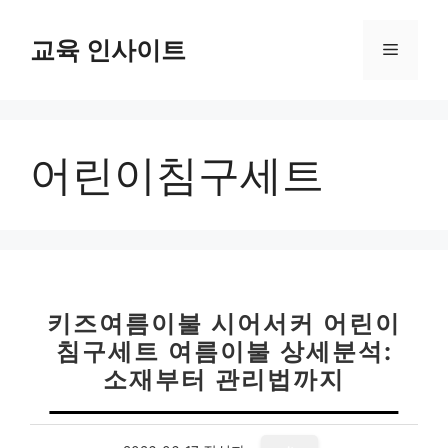
컨
텐
교육 인사이트
메
츠
로
뉴
건
너
어린이침구세트
뛰
기
키즈여름이불 시어서커 어린이
침구세트 여름이불 상세분석:
소재부터 관리법까지