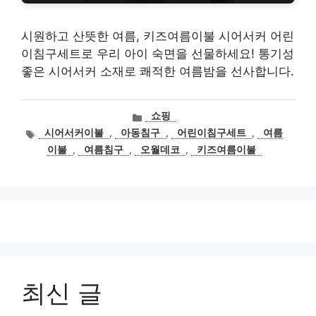
시원하고 산뜻한 여름, 키즈여름이불 시어서커 어린
이침구세트로 우리 아이 숙면을 선물하세요! 통기성
좋은 시어서커 소재로 쾌적한 여름밤을 선사합니다.
카
쇼핑
테
태
시어서커이불
,
아동침구
,
어린이침구세트
,
여름
고
그
이불
,
여름침구
,
오월데코
,
키즈여름이불
리
최신 글