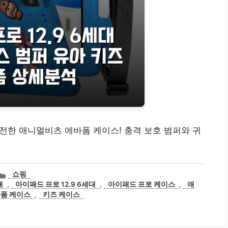
 안전한 애니멀비츠 에바폼 케이스! 충격 보호 범퍼와 귀
카
쇼핑
테
대
,
아이패드 프로 12.9 6세대
,
아이패드 프로 케이스
,
애
고
폼 케이스
,
키즈 케이스
리