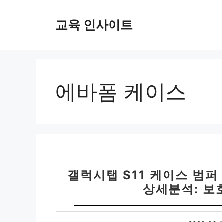
컨
텐
교육 인사이트
츠
로
건
너
뛰
에바폼 케이스
기
갤럭시탭 S11 케이스 범퍼 
상세분석: 보