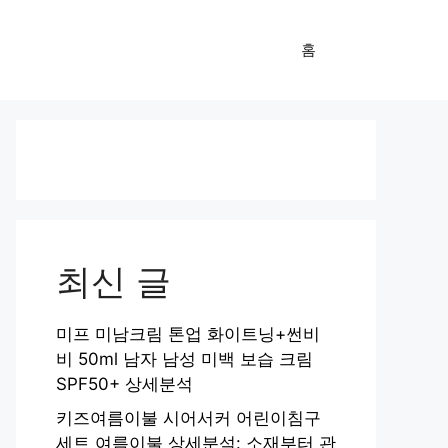
홈
최신 글
미프 미남크림 톤업 화이트닝+썬비
비 50ml 남자 남성 미백 보습 크림
SPF50+ 상세분석
키즈여름이불 시어서커 어린이침구
세트 여름이불 상세분석: 소재부터 관