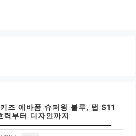
키즈 에바폼 슈퍼윙 블루, 탭 S11
호력부터 디자인까지