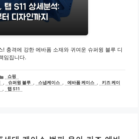
스! 충격에 강한 에바폼 소재와 귀여운 슈퍼윙 블루 디
책임집니다.
카
쇼핑
테
석
,
슈퍼윙 블루
,
스냅케이스
,
에바폼 케이스
,
키즈 케이
고
,
탭 S11
리