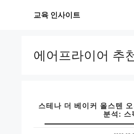
컨
텐
교육 인사이트
츠
로
건
너
뛰
에어프라이어 추
기
스테나 더 베이커 올스텐 오
분석: 스