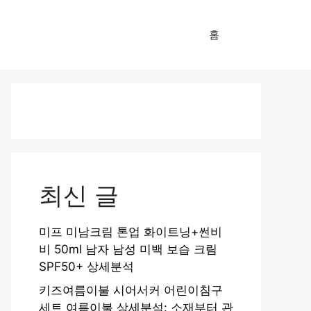
홈
최신 글
미프 미남크림 톤업 화이트닝+썬비
비 50ml 남자 남성 미백 보습 크림
SPF50+ 상세분석
키즈여름이불 시어서커 어린이침구
세트 여름이불 상세분석: 소재부터 관