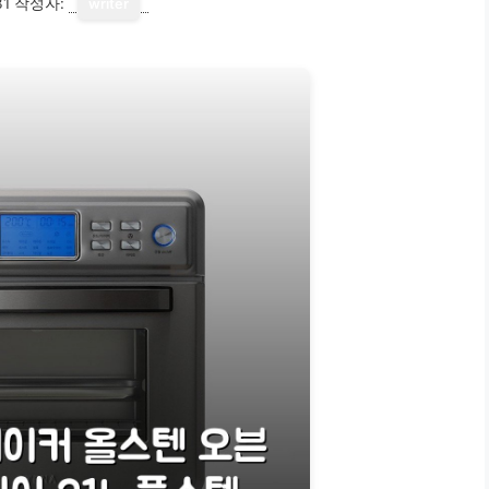
31
작성자:
writer