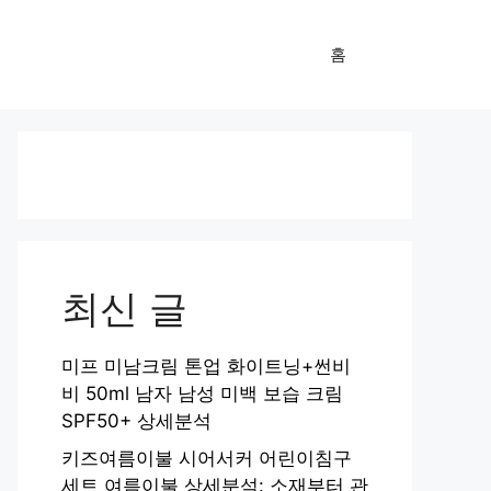
홈
최신 글
미프 미남크림 톤업 화이트닝+썬비
비 50ml 남자 남성 미백 보습 크림
SPF50+ 상세분석
키즈여름이불 시어서커 어린이침구
세트 여름이불 상세분석: 소재부터 관