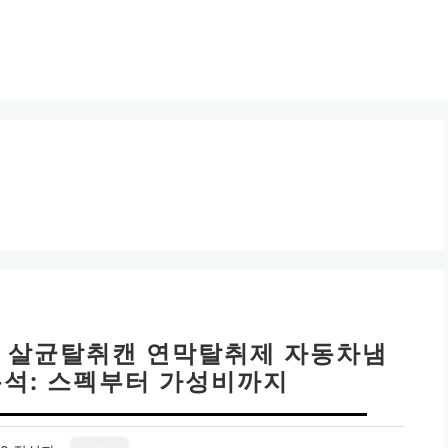
라딘 살균탈취캔 연막탈취제 자동차냄
분석: 스펙부터 가성비까지