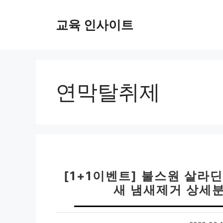
컨
텐
교육 인사이트
츠
로
건
너
뛰
연막탈취제
기
[1+1이벤트] 불스원 살
새 냄새제거 상세