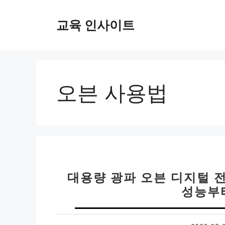
컨
텐
교육 인사이트
츠
로
건
너
뛰
오븐 사용법
기
대용량 광파 오븐 디지털 
성능부