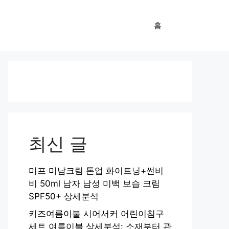
홈
최신 글
미프 미남크림 톤업 화이트닝+썬비
비 50ml 남자 남성 미백 보습 크림
SPF50+ 상세분석
키즈여름이불 시어서커 어린이침구
세트 여름이불 상세분석: 소재부터 관