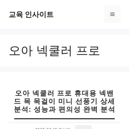
컨
텐
교육 인사이트
메
츠
로
뉴
건
너
오아 넥쿨러 프로
뛰
기
오아 넥쿨러 프로 휴대용 넥밴
드 목 목걸이 미니 선풍기 상세
분석: 성능과 편의성 완벽 분석