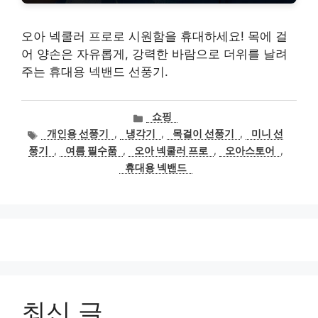
오아 넥쿨러 프로로 시원함을 휴대하세요! 목에 걸
어 양손은 자유롭게, 강력한 바람으로 더위를 날려
주는 휴대용 넥밴드 선풍기.
카
쇼핑
테
태
개인용 선풍기
,
냉각기
,
목걸이 선풍기
,
미니 선
고
그
풍기
,
여름 필수품
,
오아 넥쿨러 프로
,
오아스토어
,
리
휴대용 넥밴드
최신 글