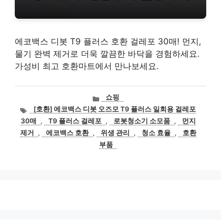
에코백스 디봇 T9 플러스 호환 걸레포 30매! 먼지,
물기 완벽 제거로 더욱 깔끔한 바닥을 경험하세요.
가성비 최고 호환마트에서 만나보세요.
카
쇼핑
테
태
[호환] 에코백스 디봇 오즈모 T9 플러스 일회용 걸레포
고
그
30매
,
T9 플러스 걸레포
,
로봇청소기 소모품
,
먼지
리
제거
,
에코백스 호환
,
위생 관리
,
청소 효율
,
호환
부품