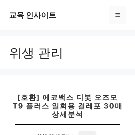
컨
텐
교육 인사이트
메
츠
로
뉴
건
너
위생 관리
뛰
기
[호환] 에코백스 디봇 오즈모
T9 플러스 일회용 걸레포 30매
상세분석