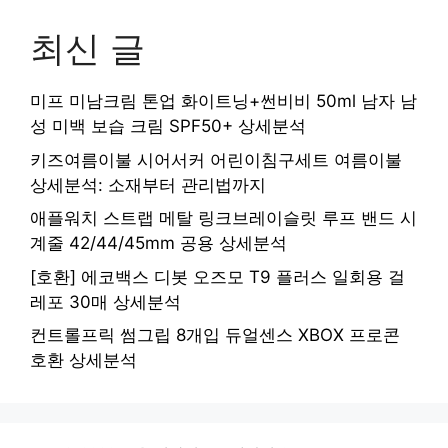
최신 글
미프 미남크림 톤업 화이트닝+썬비비 50ml 남자 남
성 미백 보습 크림 SPF50+ 상세분석
키즈여름이불 시어서커 어린이침구세트 여름이불
상세분석: 소재부터 관리법까지
애플워치 스트랩 메탈 링크브레이슬릿 루프 밴드 시
계줄 42/44/45mm 공용 상세분석
[호환] 에코백스 디봇 오즈모 T9 플러스 일회용 걸
레포 30매 상세분석
컨트롤프릭 썸그립 8개입 듀얼센스 XBOX 프로콘
호환 상세분석