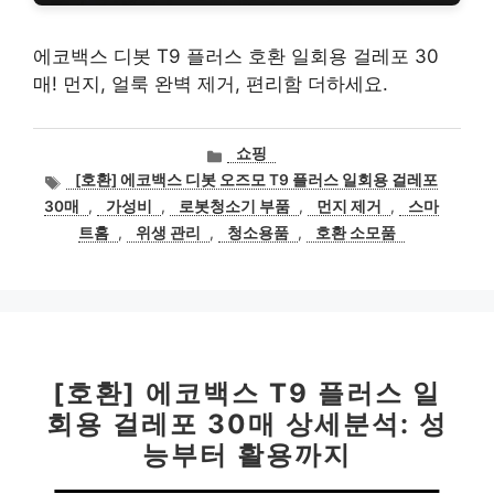
에코백스 디봇 T9 플러스 호환 일회용 걸레포 30
매! 먼지, 얼룩 완벽 제거, 편리함 더하세요.
카
쇼핑
테
태
[호환] 에코백스 디봇 오즈모 T9 플러스 일회용 걸레포
고
그
30매
,
가성비
,
로봇청소기 부품
,
먼지 제거
,
스마
리
트홈
,
위생 관리
,
청소용품
,
호환 소모품
[호환] 에코백스 T9 플러스 일
회용 걸레포 30매 상세분석: 성
능부터 활용까지