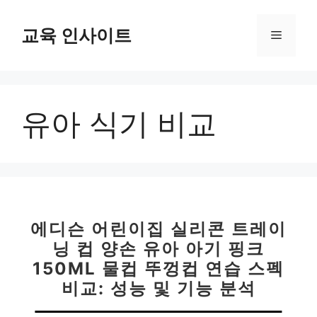
컨
텐
교육 인사이트
메
츠
로
뉴
건
너
유아 식기 비교
뛰
기
에디슨 어린이집 실리콘 트레이
닝 컵 양손 유아 아기 핑크
150ML 물컵 뚜껑컵 연습 스펙
비교: 성능 및 기능 분석