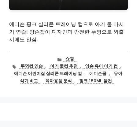
에디슨 핑크 실리콘 트레이닝 컵으로 아기 물 마시
기 연습! 양손잡이 디자인과 안전한 뚜껑으로 외출
시에도 안심.
카
쇼핑
테
태
뚜껑컵 연습
,
아기 물컵 추천
,
양손 유아 아기 컵
,
고
그
에디슨 어린이집 실리콘 트레이닝 컵
,
에디슨몰
,
유아
리
식기 비교
,
육아용품 분석
,
핑크 150ML 물컵