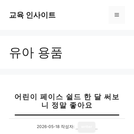
컨
텐
교육 인사이트
메
츠
로
뉴
건
너
유아 용품
뛰
기
어린이 페이스 쉴드 한 달 써보
니 정말 좋아요
2026-05-18
작성자:
writer