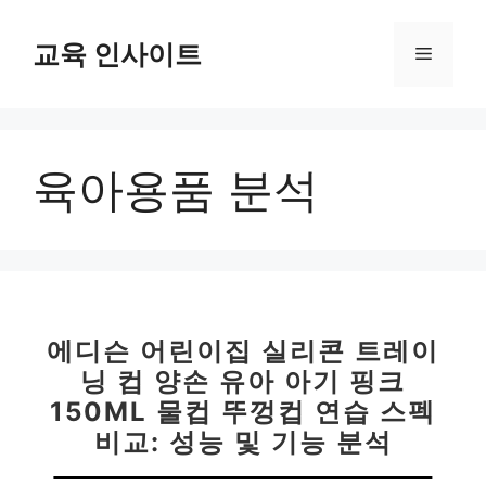
컨
텐
교육 인사이트
메
츠
로
뉴
건
너
육아용품 분석
뛰
기
에디슨 어린이집 실리콘 트레이
닝 컵 양손 유아 아기 핑크
150ML 물컵 뚜껑컵 연습 스펙
비교: 성능 및 기능 분석