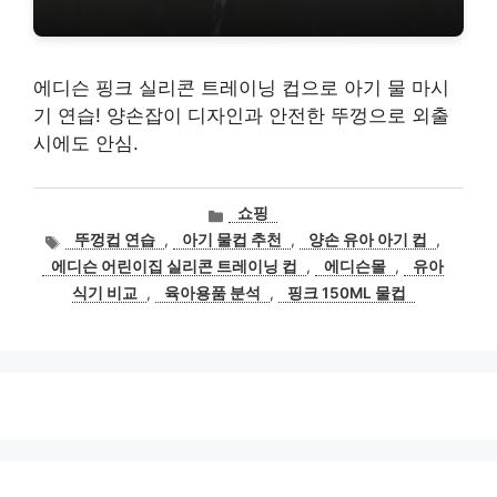
에디슨 핑크 실리콘 트레이닝 컵으로 아기 물 마시
기 연습! 양손잡이 디자인과 안전한 뚜껑으로 외출
시에도 안심.
카
쇼핑
테
태
뚜껑컵 연습
,
아기 물컵 추천
,
양손 유아 아기 컵
,
고
그
에디슨 어린이집 실리콘 트레이닝 컵
,
에디슨몰
,
유아
리
식기 비교
,
육아용품 분석
,
핑크 150ML 물컵