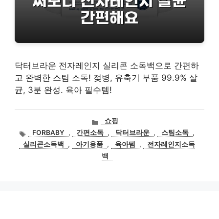
닥터브라운 전자레인지 실리콘 소독백으로 간편하
고 완벽한 스팀 소독! 젖병, 유축기 부품 99.9% 살
균, 3분 완성. 육아 필수템!
카
쇼핑
테
태
FORBABY
,
간편소독
,
닥터브라운
,
스팀소독
,
고
그
실리콘소독백
,
아기용품
,
육아템
,
전자레인지소독
리
백