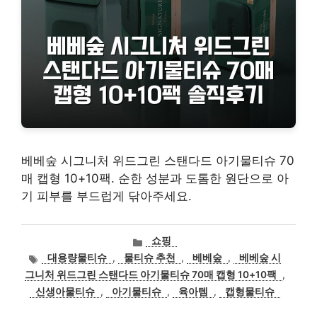
베베숲 시그니처 위드그린 스탠다드 아기물티슈 70
매 캡형 10+10팩. 순한 성분과 도톰한 원단으로 아
기 피부를 부드럽게 닦아주세요.
카
쇼핑
테
태
대용량물티슈
,
물티슈 추천
,
베베숲
,
베베숲 시
고
그
그니처 위드그린 스탠다드 아기물티슈 70매 캡형 10+10팩
,
리
신생아물티슈
,
아기물티슈
,
육아템
,
캡형물티슈