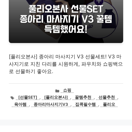
[풀리오본사] 종아리 마사지기 V3 선물세트! V3 마
사지기로 지친 다리를 시원하게, 파우치와 쇼핑백으
로 선물하기 좋아요.
카
쇼핑
테
태
[선물SET]
,
[풀리오본사]
,
꿀템추천
,
선물추천
,
고
그
육아템
,
종아리마사지기V3
,
집콕필수템
,
풀리오
리