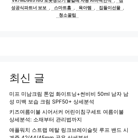
VR7MD96516G 로봇청소기 물걸레 자동 AI바닥인식
,
삼
리
성공식파트너 보보
,
스마트홈
,
육아템
,
집들이선물
,
청소꿀팁
최신 글
미프 미남크림 톤업 화이트닝+썬비비 50ml 남자 남
성 미백 보습 크림 SPF50+ 상세분석
키즈여름이불 시어서커 어린이침구세트 여름이불
상세분석: 소재부터 관리법까지
애플워치 스트랩 메탈 링크브레이슬릿 루프 밴드 시
계줄 42/44/45mm 공용 상세분석