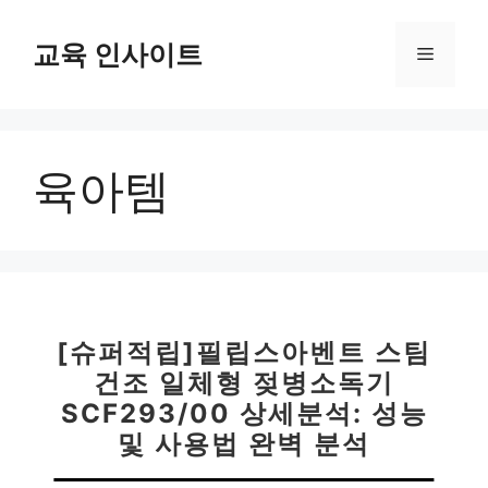
컨
텐
교육 인사이트
메
츠
로
뉴
건
너
육아템
뛰
기
[슈퍼적립]필립스아벤트 스팀
건조 일체형 젖병소독기
SCF293/00 상세분석: 성능
및 사용법 완벽 분석